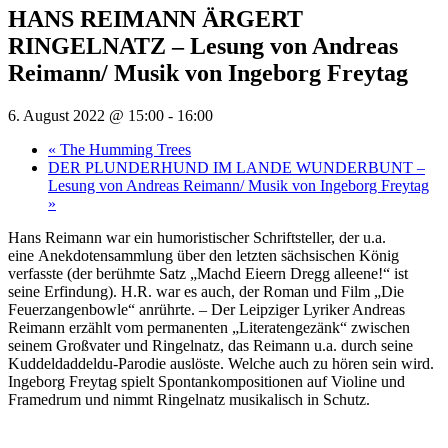
HANS REIMANN ÄRGERT
RINGELNATZ – Lesung von Andreas
Reimann/ Musik von Ingeborg Freytag
6. August 2022 @ 15:00
-
16:00
«
The Humming Trees
DER PLUNDERHUND IM LANDE WUNDERBUNT –
Lesung von Andreas Reimann/ Musik von Ingeborg Freytag
»
Hans Reimann war ein humoristischer Schriftsteller, der u.a.
eine Anekdotensammlung über den letzten sächsischen König
verfasste (der berühmte Satz „Machd Eieern Dregg alleene!“ ist
seine Erfindung). H.R. war es auch, der Roman und Film „Die
Feuerzangenbowle“ anrührte. – Der Leipziger Lyriker Andreas
Reimann erzählt vom permanenten „Literatengezänk“ zwischen
seinem Großvater und Ringelnatz, das Reimann u.a. durch seine
Kuddeldaddeldu-Parodie auslöste. Welche auch zu hören sein wird.
Ingeborg Freytag spielt Spontankompositionen auf Violine und
Framedrum und nimmt Ringelnatz musikalisch in Schutz.