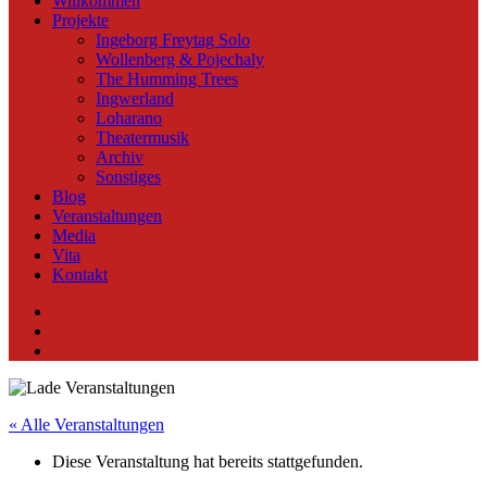
Willkommen
Projekte
Ingeborg Freytag Solo
Wollenberg & Pojechaly
The Humming Trees
Ingwerland
Loharano
Theatermusik
Archiv
Sonstiges
Blog
Veranstaltungen
Media
Vita
Kontakt
Instagram
YouTube
Soundcloud
« Alle Veranstaltungen
Diese Veranstaltung hat bereits stattgefunden.