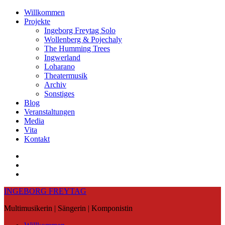
Skip
Willkommen
to
Projekte
content
Ingeborg Freytag Solo
Wollenberg & Pojechaly
The Humming Trees
Ingwerland
Loharano
Theatermusik
Archiv
Sonstiges
Blog
Veranstaltungen
Media
Vita
Kontakt
Instagram
YouTube
Soundcloud
INGEBORG FREYTAG
Multimusikerin | Sängerin | Komponistin