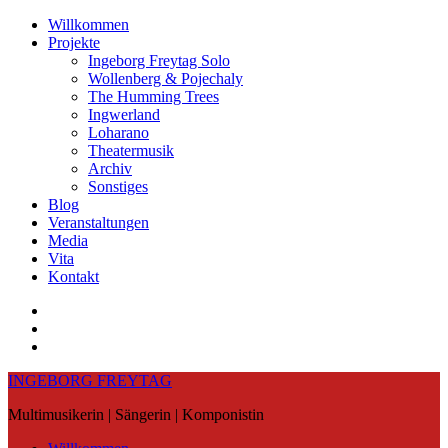
Skip
Willkommen
to
Projekte
content
Ingeborg Freytag Solo
Wollenberg & Pojechaly
The Humming Trees
Ingwerland
Loharano
Theatermusik
Archiv
Sonstiges
Blog
Veranstaltungen
Media
Vita
Kontakt
Instagram
YouTube
Soundcloud
INGEBORG FREYTAG
Multimusikerin | Sängerin | Komponistin