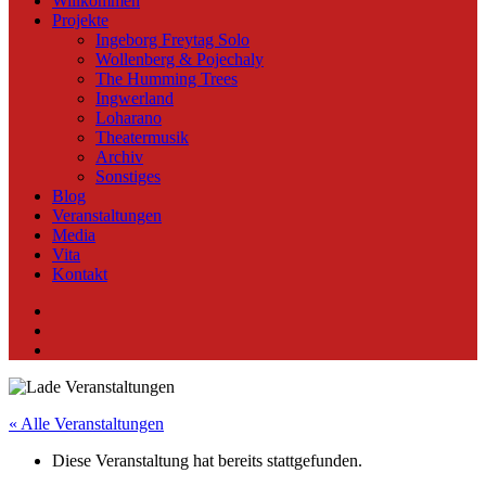
Willkommen
Projekte
Ingeborg Freytag Solo
Wollenberg & Pojechaly
The Humming Trees
Ingwerland
Loharano
Theatermusik
Archiv
Sonstiges
Blog
Veranstaltungen
Media
Vita
Kontakt
Instagram
YouTube
Soundcloud
« Alle Veranstaltungen
Diese Veranstaltung hat bereits stattgefunden.