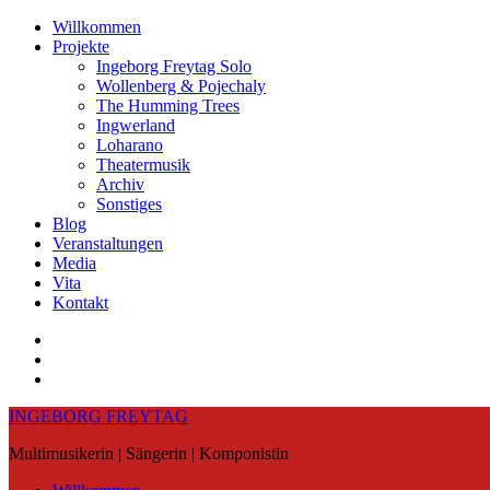
Skip
Willkommen
to
Projekte
content
Ingeborg Freytag Solo
Wollenberg & Pojechaly
The Humming Trees
Ingwerland
Loharano
Theatermusik
Archiv
Sonstiges
Blog
Veranstaltungen
Media
Vita
Kontakt
Instagram
YouTube
Soundcloud
INGEBORG FREYTAG
Multimusikerin | Sängerin | Komponistin