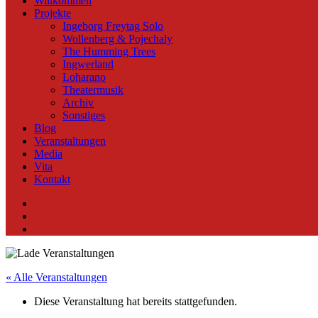
Willkommen
Projekte
Ingeborg Freytag Solo
Wollenberg & Pojechaly
The Humming Trees
Ingwerland
Loharano
Theatermusik
Archiv
Sonstiges
Blog
Veranstaltungen
Media
Vita
Kontakt
Instagram
YouTube
Soundcloud
« Alle Veranstaltungen
Diese Veranstaltung hat bereits stattgefunden.