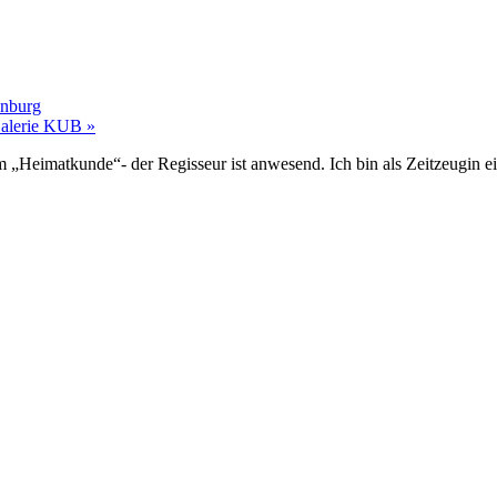
enburg
 Galerie KUB
»
m „Heimatkunde“- der Regisseur ist anwesend. Ich bin als Zeitzeugin e