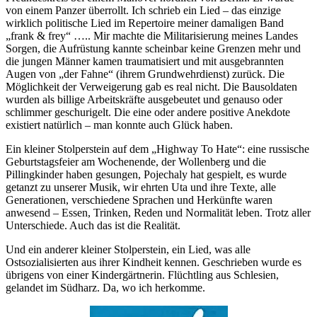
von einem Panzer überrollt. Ich schrieb ein Lied – das einzige
wirklich politische Lied im Repertoire meiner damaligen Band
„frank & frey“ ….. Mir machte die Militarisierung meines Landes
Sorgen, die Aufrüstung kannte scheinbar keine Grenzen mehr und
die jungen Männer kamen traumatisiert und mit ausgebrannten
Augen von „der Fahne“ (ihrem Grundwehrdienst) zurück. Die
Möglichkeit der Verweigerung gab es real nicht. Die Bausoldaten
wurden als billige Arbeitskräfte ausgebeutet und genauso oder
schlimmer geschurigelt. Die eine oder andere positive Anekdote
existiert natürlich – man konnte auch Glück haben.
Ein kleiner Stolperstein auf dem „Highway To Hate“: eine russische
Geburtstagsfeier am Wochenende, der Wollenberg und die
Pillingkinder haben gesungen, Pojechaly hat gespielt, es wurde
getanzt zu unserer Musik, wir ehrten Uta und ihre Texte, alle
Generationen, verschiedene Sprachen und Herkünfte waren
anwesend – Essen, Trinken, Reden und Normalität leben. Trotz aller
Unterschiede. Auch das ist die Realität.
Und ein anderer kleiner Stolperstein, ein Lied, was alle
Ostsozialisierten aus ihrer Kindheit kennen. Geschrieben wurde es
übrigens von einer Kindergärtnerin. Flüchtling aus Schlesien,
gelandet im Südharz. Da, wo ich herkomme.