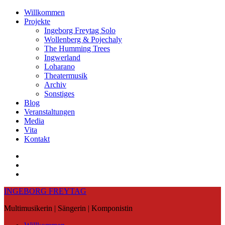
Skip
Willkommen
to
Projekte
content
Ingeborg Freytag Solo
Wollenberg & Pojechaly
The Humming Trees
Ingwerland
Loharano
Theatermusik
Archiv
Sonstiges
Blog
Veranstaltungen
Media
Vita
Kontakt
Instagram
YouTube
Soundcloud
INGEBORG FREYTAG
Multimusikerin | Sängerin | Komponistin