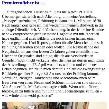
Premierenfieber ist …
… aufregend schön. Heisst es in „Kiss me Kate“. PHHHH.
Übermorgen starte ich nach Altenburg, um meine Ausstellung
„Passage“ aufzubauen, Eröffnung ist dann am 1. März um 18.30.
Nach langer Zeit gehe ich mal wieder mit meinem Bildwerk in die
analoge Öffentlichkeit. Viel Vorbereitung, in der ich keine Routine
habe – entsprechend groß ist meine Ungeduld mit mir. Aber ich
habe endlich mal allen Bildern, die noch keinen hatten, einen
Namen gegeben. Und Repros gerahmt für alle Menschen, die sich
kein Original leisten können oder wollen. Die Restbestände der
Neujahrskarten aus den letzten 25 Jahren gehen ebenfalls raus.
Unter den Originalen sind einige, die ich aus verschiedenen
Gründen (noch) nicht verkaufe, aber die meisten dürfen nach Ende
der Ausstellung am 27. April woanders wohnen und ein neues
Leben beginnen. Ich freue mich darauf! Und auf die zwangsläufige
Rückkehr geteilter Energie 😉 Ansonsten: der Frühling kommt.
Vorfreude, Neugier, Dankbarkeit und Macht-von-Innen beim
Begrüßen von allem Neuen und Schönen im Leben sind sinnvoll.
Von Sinn erfüllt. Mit Lebensenergie erfüllt. Wenn wir aufhören,
Ideologien zu füttern und mit Sinn und Lebensenergie zu füllen –
was würde dann wohl passieren?