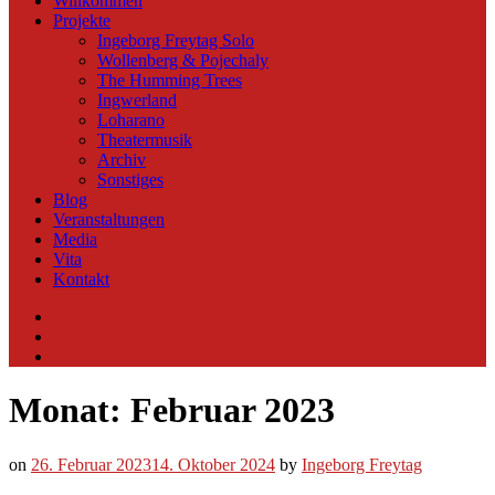
Willkommen
Projekte
Ingeborg Freytag Solo
Wollenberg & Pojechaly
The Humming Trees
Ingwerland
Loharano
Theatermusik
Archiv
Sonstiges
Blog
Veranstaltungen
Media
Vita
Kontakt
Instagram
YouTube
Soundcloud
Monat:
Februar 2023
on
26. Februar 2023
14. Oktober 2024
by
Ingeborg Freytag