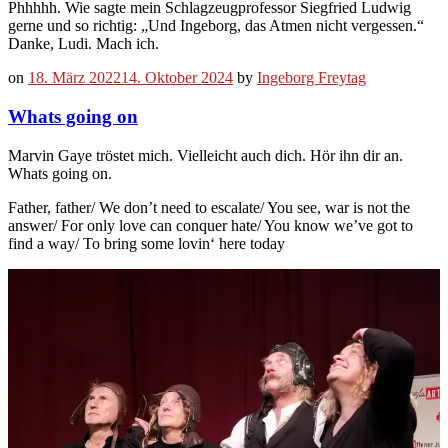
Phhhhh. Wie sagte mein Schlagzeugprofessor Siegfried Ludwig
gerne und so richtig: „Und Ingeborg, das Atmen nicht vergessen.“
Danke, Ludi. Mach ich.
on
18. März 2022
14. Oktober 2024
by
Ingeborg Freytag
Whats going on
Marvin Gaye tröstet mich. Vielleicht auch dich. Hör ihn dir an.
Whats going on.
Father, father/ We don’t need to escalate/ You see, war is not the
answer/ For only love can conquer hate/ You know we’ve got to
find a way/ To bring some lovin‘ here today