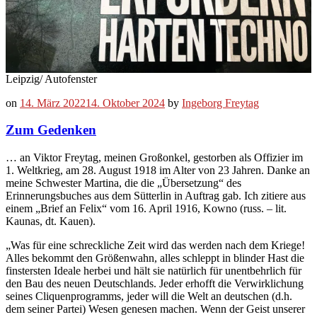
Leipzig/ Autofenster
on
14. März 2022
14. Oktober 2024
by
Ingeborg Freytag
Zum Gedenken
… an Viktor Freytag, meinen Großonkel, gestorben als Offizier im
1. Weltkrieg, am 28. August 1918 im Alter von 23 Jahren. Danke an
meine Schwester Martina, die die „Übersetzung“ des
Erinnerungsbuches aus dem Sütterlin in Auftrag gab. Ich zitiere aus
einem „Brief an Felix“ vom 16. April 1916, Kowno (russ. – lit.
Kaunas, dt. Kauen).
„Was für eine schreckliche Zeit wird das werden nach dem Kriege!
Alles bekommt den Größenwahn, alles schleppt in blinder Hast die
finstersten Ideale herbei und hält sie natürlich für unentbehrlich für
den Bau des neuen Deutschlands. Jeder erhofft die Verwirklichung
seines Cliquenprogramms, jeder will die Welt an deutschen (d.h.
dem seiner Partei) Wesen genesen machen. Wenn der Geist unserer