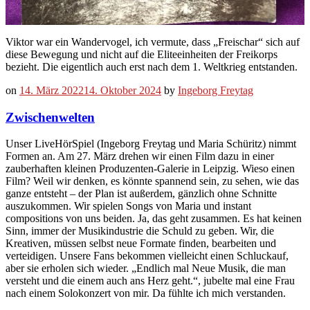
Viktor war ein Wandervogel, ich vermute, dass „Freischar“ sich auf
diese Bewegung und nicht auf die Eliteeinheiten der Freikorps
bezieht. Die eigentlich auch erst nach dem 1. Weltkrieg entstanden.
on
14. März 2022
14. Oktober 2024
by
Ingeborg Freytag
Zwischenwelten
Unser LiveHörSpiel (Ingeborg Freytag und Maria Schüritz) nimmt
Formen an. Am 27. März drehen wir einen Film dazu in einer
zauberhaften kleinen Produzenten-Galerie in Leipzig. Wieso einen
Film? Weil wir denken, es könnte spannend sein, zu sehen, wie das
ganze entsteht – der Plan ist außerdem, gänzlich ohne Schnitte
auszukommen. Wir spielen Songs von Maria und instant
compositions von uns beiden. Ja, das geht zusammen. Es hat keinen
Sinn, immer der Musikindustrie die Schuld zu geben. Wir, die
Kreativen, müssen selbst neue Formate finden, bearbeiten und
verteidigen. Unsere Fans bekommen vielleicht einen Schluckauf,
aber sie erholen sich wieder. „Endlich mal Neue Musik, die man
versteht und die einem auch ans Herz geht.“, jubelte mal eine Frau
nach einem Solokonzert von mir. Da fühlte ich mich verstanden.