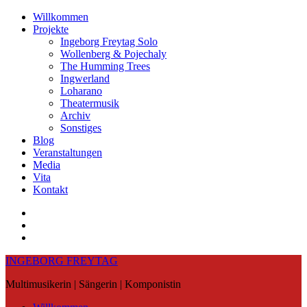
Skip
Willkommen
to
Projekte
content
Ingeborg Freytag Solo
Wollenberg & Pojechaly
The Humming Trees
Ingwerland
Loharano
Theatermusik
Archiv
Sonstiges
Blog
Veranstaltungen
Media
Vita
Kontakt
Instagram
YouTube
Soundcloud
INGEBORG FREYTAG
Multimusikerin | Sängerin | Komponistin