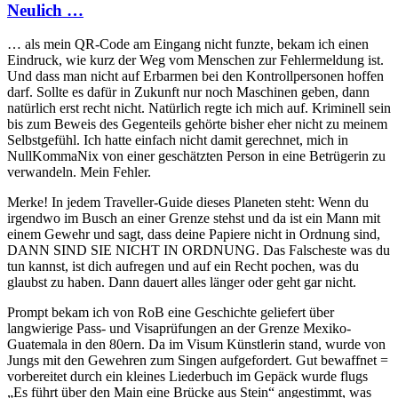
Neulich …
… als mein QR-Code am Eingang nicht funzte, bekam ich einen
Eindruck, wie kurz der Weg vom Menschen zur Fehlermeldung ist.
Und dass man nicht auf Erbarmen bei den Kontrollpersonen hoffen
darf. Sollte es dafür in Zukunft nur noch Maschinen geben, dann
natürlich erst recht nicht. Natürlich regte ich mich auf. Kriminell sein
bis zum Beweis des Gegenteils gehörte bisher eher nicht zu meinem
Selbstgefühl. Ich hatte einfach nicht damit gerechnet, mich in
NullKommaNix von einer geschätzten Person in eine Betrügerin zu
verwandeln. Mein Fehler.
Merke! In jedem Traveller-Guide dieses Planeten steht: Wenn du
irgendwo im Busch an einer Grenze stehst und da ist ein Mann mit
einem Gewehr und sagt, dass deine Papiere nicht in Ordnung sind,
DANN SIND SIE NICHT IN ORDNUNG. Das Falscheste was du
tun kannst, ist dich aufregen und auf ein Recht pochen, was du
glaubst zu haben. Dann dauert alles länger oder geht gar nicht.
Prompt bekam ich von RoB eine Geschichte geliefert über
langwierige Pass- und Visaprüfungen an der Grenze Mexiko-
Guatemala in den 80ern. Da im Visum Künstlerin stand, wurde von
Jungs mit den Gewehren zum Singen aufgefordert. Gut bewaffnet =
vorbereitet durch ein kleines Liederbuch im Gepäck wurde flugs
„Es führt über den Main eine Brücke aus Stein“ angestimmt, was