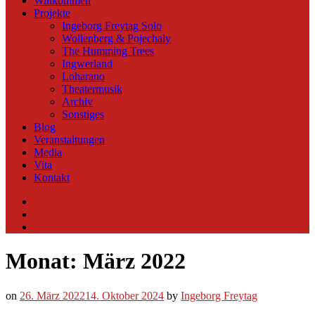
Willkommen
Projekte
Ingeborg Freytag Solo
Wollenberg & Pojechaly
The Humming Trees
Ingwerland
Loharano
Theatermusik
Archiv
Sonstiges
Blog
Veranstaltungen
Media
Vita
Kontakt
Instagram
YouTube
Soundcloud
Monat:
März 2022
on
26. März 2022
14. Oktober 2024
by
Ingeborg Freytag