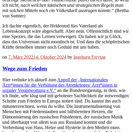
ich nicht, nach welchen taktischen und strategischen Regeln man
mit solchen Mitteln noch ein Völkerduell austragen könnte.
“ (Bertha
von Suttner)
Ich dachte eigentlich, der Heldentod fürs Vaterland als
Lebenskonzept wäre abgeschafft. Aber nein. Offensichtlich sind wir
eine Spezies, die das Lernen verweigert. Da haben wir ja Glück,
dass das Universum nicht moralisch ist. Und dass die schöpferischen
Kräfte desselben immer noch Geduld mit uns haben.
on
7. März 2022
14. Oktober 2024
by
Ingeborg Freytag
Wege zum Frieden
Hier verlinke ich aktuell zum
Appell der „Internationalen
Ärzt*innen für die Verhütung des Atomkrieges/ Ärzt*innen in
sozialer Verantwortung e.V.“
an die Bundesregierung, in dem, wie
ich finde, sehr klug und mit gebotener Sachlichkeit die notwendigen
Schritte zum Frieden in Europa notiert sind. Du kannst ihn auch
mitunterzeichnen, wenn du willst. Die Instrumentalisierung von
Menschen mit Friedenstauben und hilfsbereiten Herzen, die
Dämonisierung des russischen Präsidenten, der russischen Musik
und überhaupt von allem was aus Russland kommt und die
Verbreitung von Hass, Hetze und Hysterie in den Medien muss