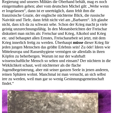
Regierung und unseres Militärs die Oberhand behält, mag es noch
einigermaßen gehen; aber vom deutschen Michel gilt: „Wehe wenn
er losgelassen“, dann ist er unerträglich, dann fehlt ihm die
französische Grazie, der englische nüchterne Blick, die russische
Naivität und Tiefe, dann fehlt nicht viel am „Barbaren“. Ich glaube
nicht, dass ich da zu schwarz sehe. Schon der Krieg macht ja viele
geistig unzurechnungsfähig. In den Monatsberichten der Freischar
diskutiert man nichts als: Freischar und Krieg, Alkohol und Krieg
etc. und behauptet allen Ernstes, Freischararbeit sei jetzt, mit dem
Krieg innerlich fertig zu werden. Überhaupt
müsse
dieser Krieg für
jeden jungen Menschen das größte Erlebnis sein! Zu öde! Ideen wie
Mitteleuropa und Rassenhygiene vermögen sie allenfalls in ihren
Köpfen zu beherbergen. Warum ist nur der wahrhaft
wissenschaftliche Mensch so selten und einsam? Der nüchtern in die
Wirklichkeit schaut, weil nüchterner als die flache
Jugendbegeisterung, aber mit seiner ganzen Seele in jenen anderen,
reinen Sphären wohnt. Manchmal ist man versucht, an sich selbst
irre zu werden, weil man gar so wenig Gesinnungsgemeinschaft
findet.“