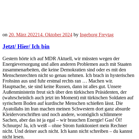
on
20. März 2022
14. Oktober 2024
by
Ingeborg Freytag
Jetzt/ Hier/ Ich bin
Gestern hörte ich auf MDR Aktuell, wir müssten wegen der
Energieversorgung und allen anderen Problemen auch mit Staaten
zusammenarbeiten, die keine Demokratien sind oder es mit den
Menschenrechten nicht so genau nehmen. Ich brach in hysterischen
Frohsinn aus und fuhr erstmal rechts ran … Machen wir.
Hauptsache, sie sind keine Russen, dann ist alles gut. Unsere
Außenministerin freut sich über den türkischen Präsidenten, der
(wahrscheinlich auch jetzt im Moment) mit türkischen Soldaten auf
syrischem Boden auf kurdische Menschen schießen lässt. Die
Ayatollahs im Iran machen meinen Schwestern dort ganz absurde
Kleidervorschriften und noch andere, womöglich schlimmere
Sachen, aber das ist ja egal – wir brauchen Energie! Gas! Öl!
Schnurps! Ja, ich weiß – ohne Strom funktioniert mein Rechner
nicht. Und deiner auch nicht. Ich kann nicht schreiben – du kannst
nicht lesen.