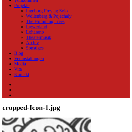
Willkommen
Projekte
Ingeborg Freytag Solo
Wollenberg & Pojechaly
The Humming Trees
Ingwerland
Loharano
Theatermusik
Archiv
Sonstiges
Blog
Veranstaltungen
Media
Vita
Kontakt
Instagram
YouTube
Soundcloud
cropped-Icon-1.jpg