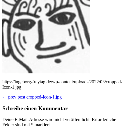
https://ingeborg-freytag.de/wp-content/uploads/2022/03/cropped-
Icon-1.jpg
Beitragsnavigation
← prev post
cropped-Icon-1.jpg
Schreibe einen Kommentar
Deine E-Mail-Adresse wird nicht veröffentlicht.
Erforderliche
Felder sind mit
*
markiert