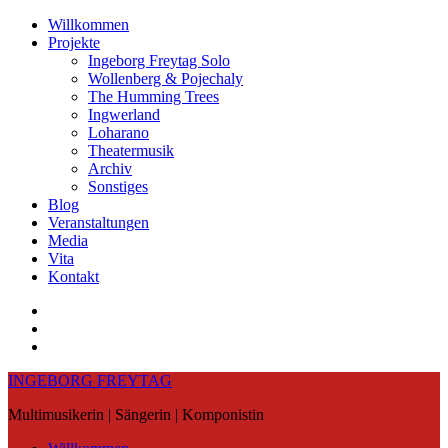
Skip
Willkommen
to
Projekte
content
Ingeborg Freytag Solo
Wollenberg & Pojechaly
The Humming Trees
Ingwerland
Loharano
Theatermusik
Archiv
Sonstiges
Blog
Veranstaltungen
Media
Vita
Kontakt
Instagram
YouTube
Soundcloud
INGEBORG FREYTAG
Multimusikerin | Sängerin | Komponistin