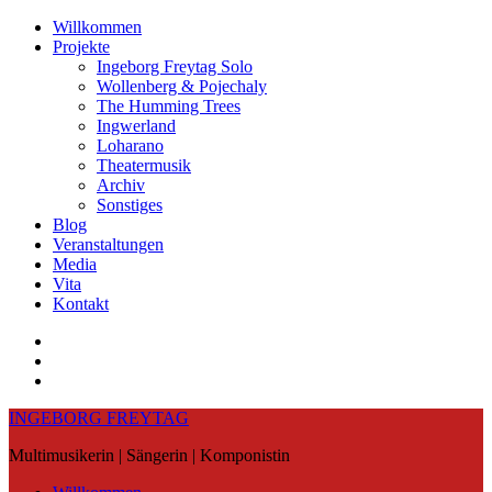
Skip
Willkommen
to
Projekte
content
Ingeborg Freytag Solo
Wollenberg & Pojechaly
The Humming Trees
Ingwerland
Loharano
Theatermusik
Archiv
Sonstiges
Blog
Veranstaltungen
Media
Vita
Kontakt
Instagram
YouTube
Soundcloud
INGEBORG FREYTAG
Multimusikerin | Sängerin | Komponistin