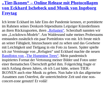
„Tier-Ikonen“ – Online Release mit Photocollagen
von Eckhard Ischebeck und Musik von Ingeborg
Freytag
Ich lernte Eckhard im Jahr Eins der Pandemie kennen, er porträtierte
im Rahmen seines Denkzeit-Stipendiums Leipziger KünstlerInnen
an ihren Rückzugsorten, ihren
„Refugien“
. Scherzhaft nannten wir
uns „Lockdown-Models“. Am Waldesrand nahe meines Proberaums
entstanden zusätzlich ein paar Porträtfotos von mir. Ich freute mich
an seiner Fähigkeit, hinzuschauen und zu sehen und das Gesehene
mit Leichtigkeit und Tiefgang in ein Foto zu fassen. Später spielte
ich zur Vernissage von „Refugien“ und Eckhard machte die neuen
Bandfotos von „The Humming Trees“
. Mein pandemisch
inspiriertes Format der Vertonung meiner Bilder und Fotos unter
einer thematischen Überschrift gefiel ihm. Folgerichtig fragte er
mich Anfang diesen Jahres, ob ich Lust hätte, seinen TIER-
IKONEN auch eine Musik zu geben. Nun habe ich das allgemeine
Ausatmen zum Osterfest, die unterrichtsfreie Zeit und eine non-
concert-zone genutzt! Et voilà!