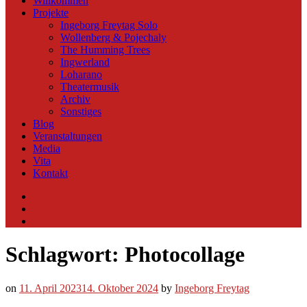
Willkommen
Projekte
Ingeborg Freytag Solo
Wollenberg & Pojechaly
The Humming Trees
Ingwerland
Loharano
Theatermusik
Archiv
Sonstiges
Blog
Veranstaltungen
Media
Vita
Kontakt
Instagram
YouTube
Soundcloud
Schlagwort:
Photocollage
on
11. April 2023
14. Oktober 2024
by
Ingeborg Freytag