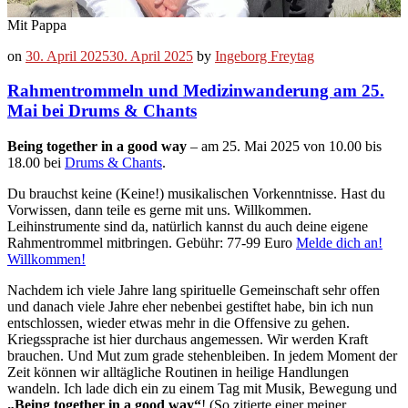
Mit Pappa
on
30. April 2025
30. April 2025
by
Ingeborg Freytag
Rahmentrommeln und Medizinwanderung am 25.
Mai bei Drums & Chants
Being together in a good way
– am 25. Mai 2025 von 10.00 bis
18.00 bei
Drums & Chants
.
Du brauchst keine (Keine!) musikalischen Vorkenntnisse. Hast du
Vorwissen, dann teile es gerne mit uns. Willkommen.
Leihinstrumente sind da, natürlich kannst du auch deine eigene
Rahmentrommel mitbringen. Gebühr: 77-99 Euro
Melde dich an!
Willkommen!
Nachdem ich viele Jahre lang spirituelle Gemeinschaft sehr offen
und danach viele Jahre eher nebenbei gestiftet habe, bin ich nun
entschlossen, wieder etwas mehr in die Offensive zu gehen.
Kriegssprache ist hier durchaus angemessen. Wir werden Kraft
brauchen. Und Mut zum grade stehenbleiben. In jedem Moment der
Zeit können wir alltägliche Routinen in heilige Handlungen
wandeln. Ich lade dich ein zu einem Tag mit Musik, Bewegung und
„Being together in a good way“
! (So zitierte einer meiner