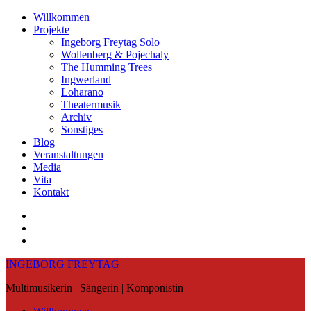
Skip
Willkommen
to
Projekte
content
Ingeborg Freytag Solo
Wollenberg & Pojechaly
The Humming Trees
Ingwerland
Loharano
Theatermusik
Archiv
Sonstiges
Blog
Veranstaltungen
Media
Vita
Kontakt
Instagram
YouTube
Soundcloud
INGEBORG FREYTAG
Multimusikerin | Sängerin | Komponistin