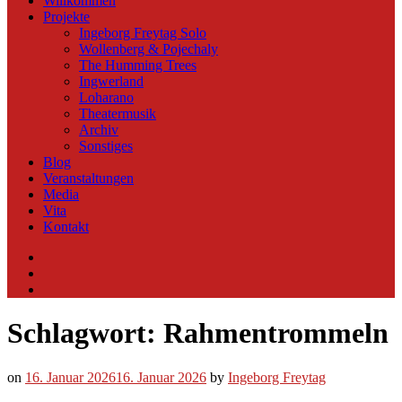
Willkommen
Projekte
Ingeborg Freytag Solo
Wollenberg & Pojechaly
The Humming Trees
Ingwerland
Loharano
Theatermusik
Archiv
Sonstiges
Blog
Veranstaltungen
Media
Vita
Kontakt
Instagram
YouTube
Soundcloud
Schlagwort:
Rahmentrommeln
on
16. Januar 2026
16. Januar 2026
by
Ingeborg Freytag