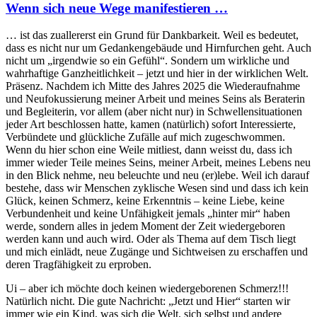
Wenn sich neue Wege manifestieren …
… ist das zuallererst ein Grund für Dankbarkeit. Weil es bedeutet,
dass es nicht nur um Gedankengebäude und Hirnfurchen geht. Auch
nicht um „irgendwie so ein Gefühl“. Sondern um wirkliche und
wahrhaftige Ganzheitlichkeit – jetzt und hier in der wirklichen Welt.
Präsenz. Nachdem ich Mitte des Jahres 2025 die Wiederaufnahme
und Neufokussierung meiner Arbeit und meines Seins als Beraterin
und Begleiterin, vor allem (aber nicht nur) in Schwellensituationen
jeder Art beschlossen hatte, kamen (natürlich) sofort Interessierte,
Verbündete und glückliche Zufälle auf mich zugeschwommen.
Wenn du hier schon eine Weile mitliest, dann weisst du, dass ich
immer wieder Teile meines Seins, meiner Arbeit, meines Lebens neu
in den Blick nehme, neu beleuchte und neu (er)lebe. Weil ich darauf
bestehe, dass wir Menschen zyklische Wesen sind und dass ich kein
Glück, keinen Schmerz, keine Erkenntnis – keine Liebe, keine
Verbundenheit und keine Unfähigkeit jemals „hinter mir“ haben
werde, sondern alles in jedem Moment der Zeit wiedergeboren
werden kann und auch wird. Oder als Thema auf dem Tisch liegt
und mich einlädt, neue Zugänge und Sichtweisen zu erschaffen und
deren Tragfähigkeit zu erproben.
Ui – aber ich möchte doch keinen wiedergeborenen Schmerz!!!
Natürlich nicht. Die gute Nachricht: „Jetzt und Hier“ starten wir
immer wie ein Kind, was sich die Welt, sich selbst und andere