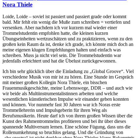
Nora Thiele
Loide, Loide – soviel ist passiert und passiert grade oder kommt
bald. Mir fehlt ein wenig die Muße zum schreiben = vertiefen und
versenken. Aber nachdem ich vor kurzem mal wieder einer
Trommelstudentin empfohlen hatte, die kleinen kurzen
Übungseinheiten wertzuschätzen und zu praktizieren, wenn zu den
großen kein Raum da ist, denke ich grade, ich könnte mich doch an
meine eigenen klugen Empfehlungen halten und einfach was
schreiben. Muss ja nicht viel sein. Die Trommelstudentin war
jedenfalls erleichtert und hat die Übelust zurückgewonnen.
Ich bin sehr glücklich über die Einladung zu „Global Groove“. Viel
verschiedene Musik von mir ist zu hören. Eine Stunde im Gespräch
mit meiner großen Kollegin Nora Thiele, ein bisschen
Frauenmusikgeschichte, meine Lebenswege, DDR – und auch wie
wir beide als Multiinstrumentalistinnen arbeiten und welche
wesentlichen künstlerischen Impulse wir einander geben konnten
und können. Vor nunmehr fast 30 Jahren war ich Noras erste
Trommellehrerin und Impulsgeberin für ihren Weg als
Berufsmusikerin. Heute darf ich von ihrem großen Wissen über die
Kunst des Rahmentrommelns profitieren und bei ihr über dieses
spannende Multiversum lernen. Eine schöne Fügung, dass uns die
Rollenumkehrung so bruchlos gelang. Und die Gründung von
„she.spectra“ ist nicht denkbar ohne Nora Thieles klares Bekenntnis