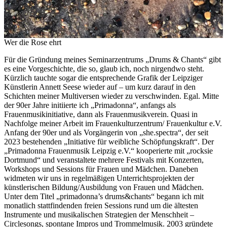
Wer die Rose ehrt
Für die Gründung meines Seminarzentrums „Drums & Chants“ gibt
es eine Vorgeschichte, die so, glaub ich, noch nirgendwo steht.
Kürzlich tauchte sogar die entsprechende Grafik der Leipziger
Künstlerin Annett Seese wieder auf – um kurz darauf in den
Schichten meiner Multiversen wieder zu verschwinden. Egal. Mitte
der 90er Jahre initiierte ich „Primadonna“, anfangs als
Frauenmusikinitiative, dann als Frauenmusikverein. Quasi in
Nachfolge meiner Arbeit im Frauenkulturzentrum/ Frauenkultur e.V.
Anfang der 90er und als Vorgängerin von „she.spectra“, der seit
2023 bestehenden „Initiative für weibliche Schöpfungskraft“. Der
„Primadonna Frauenmusik Leipzig e.V.“ kooperierte mit „rocksie
Dortmund“ und veranstaltete mehrere Festivals mit Konzerten,
Workshops und Sessions für Frauen und Mädchen. Daneben
widmeten wir uns in regelmäßigen Unterrichtsprojekten der
künstlerischen Bildung/Ausbildung von Frauen und Mädchen.
Unter dem Titel „primadonna’s drums&chants“ begann ich mit
monatlich stattfindenden freien Sessions rund um die ältesten
Instrumente und musikalischen Strategien der Menschheit –
Circlesongs, spontane Impros und Trommelmusik. 2003 gründete