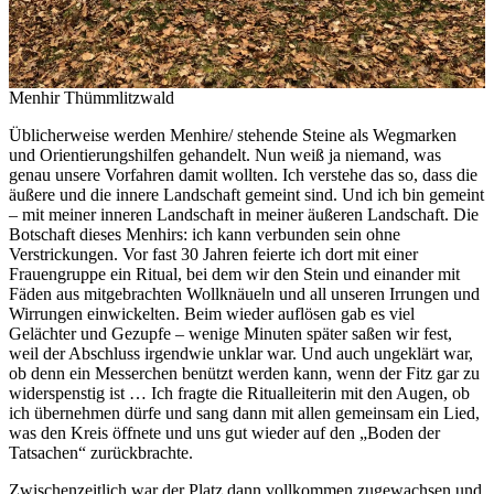
Menhir Thümmlitzwald
Üblicherweise werden Menhire/ stehende Steine als Wegmarken
und Orientierungshilfen gehandelt. Nun weiß ja niemand, was
genau unsere Vorfahren damit wollten. Ich verstehe das so, dass die
äußere und die innere Landschaft gemeint sind. Und ich bin gemeint
– mit meiner inneren Landschaft in meiner äußeren Landschaft. Die
Botschaft dieses Menhirs: ich kann verbunden sein ohne
Verstrickungen. Vor fast 30 Jahren feierte ich dort mit einer
Frauengruppe ein Ritual, bei dem wir den Stein und einander mit
Fäden aus mitgebrachten Wollknäueln und all unseren Irrungen und
Wirrungen einwickelten. Beim wieder auflösen gab es viel
Gelächter und Gezupfe – wenige Minuten später saßen wir fest,
weil der Abschluss irgendwie unklar war. Und auch ungeklärt war,
ob denn ein Messerchen benützt werden kann, wenn der Fitz gar zu
widerspenstig ist … Ich fragte die Ritualleiterin mit den Augen, ob
ich übernehmen dürfe und sang dann mit allen gemeinsam ein Lied,
was den Kreis öffnete und uns gut wieder auf den „Boden der
Tatsachen“ zurückbrachte.
Zwischenzeitlich war der Platz dann vollkommen zugewachsen und