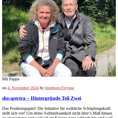
Mit Pappa
on
4. November 2024
by
Ingeborg Freytag
she.spectra – Hintergründe Teil Zwei
Das Positionspapier! Die Initiative für weibliche Schöpfungskraft
stellt sich vor! Um deine Aufmerksamkeit nicht über’s Maß hinaus
zu strapazieren und weil ich im Kürzen ganz schlecht bin und weil