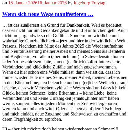
on
16. Januar 2026
16. Januar 2026
by
Ingeborg Freytag
Wenn sich neue Wege manifestieren …
… ist das zuallererst ein Grund für Dankbarkeit. Weil es bedeutet,
dass es nicht nur um Gedankengebäude und Hirnfurchen geht. Auch
nicht um „irgendwie so ein Gefühl“. Sondern um wirkliche und
wahrhaftige Ganzheitlichkeit – jetzt und hier in der wirklichen Welt.
Präsenz. Nachdem ich Mitte des Jahres 2025 die Wiederaufnahme
und Neufokussierung meiner Arbeit und meines Seins als Beraterin
und Begleiterin, vor allem (aber nicht nur) in Schwellensituationen
jeder Art beschlossen hatte, kamen (natürlich) sofort Interessierte,
Verbündete und glückliche Zufälle auf mich zugeschwommen.
Wenn du hier schon eine Weile mitliest, dann weisst du, dass ich
immer wieder Teile meines Seins, meiner Arbeit, meines Lebens neu
in den Blick nehme, neu beleuchte und neu (er)lebe. Weil ich darauf
bestehe, dass wir Menschen zyklische Wesen sind und dass ich kein
Glück, keinen Schmerz, keine Erkenntnis – keine Liebe, keine
Verbundenheit und keine Unfähigkeit jemals „hinter mir“ haben
werde, sondern alles in jedem Moment der Zeit wiedergeboren
werden kann und auch wird. Oder als Thema auf dem Tisch liegt
und mich einlädt, neue Zugänge und Sichtweisen zu erschaffen und
deren Tragfähigkeit zu erproben.
Ui – aber ich möchte doch keinen wiedergeborenen Schmerz!!!