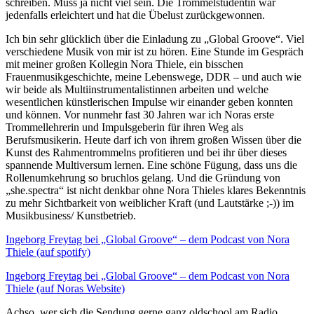
schreiben. Muss ja nicht viel sein. Die Trommelstudentin war
jedenfalls erleichtert und hat die Übelust zurückgewonnen.
Ich bin sehr glücklich über die Einladung zu „Global Groove“. Viel
verschiedene Musik von mir ist zu hören. Eine Stunde im Gespräch
mit meiner großen Kollegin Nora Thiele, ein bisschen
Frauenmusikgeschichte, meine Lebenswege, DDR – und auch wie
wir beide als Multiinstrumentalistinnen arbeiten und welche
wesentlichen künstlerischen Impulse wir einander geben konnten
und können. Vor nunmehr fast 30 Jahren war ich Noras erste
Trommellehrerin und Impulsgeberin für ihren Weg als
Berufsmusikerin. Heute darf ich von ihrem großen Wissen über die
Kunst des Rahmentrommelns profitieren und bei ihr über dieses
spannende Multiversum lernen. Eine schöne Fügung, dass uns die
Rollenumkehrung so bruchlos gelang. Und die Gründung von
„she.spectra“ ist nicht denkbar ohne Nora Thieles klares Bekenntnis
zu mehr Sichtbarkeit von weiblicher Kraft (und Lautstärke ;-)) im
Musikbusiness/ Kunstbetrieb.
Ingeborg Freytag bei „Global Groove“ – dem Podcast von Nora
Thiele (auf spotify)
Ingeborg Freytag bei „Global Groove“ – dem Podcast von Nora
Thiele (auf Noras Website)
Achso, wer sich die Sendung gerne ganz oldschool am Radio