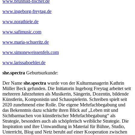
www.brunhild-fischer.de
www.ingeborg-freytag.de
www.norathiele.de
www.safimusic.com
www.maria-schueritz.de
www.simoneweissenfels.com
www.larissaboehler.de
she.spectra
Geburtsurkunde:
Der Name
she.spectra
wurde von der Kulturmanagerin Kathrin
Müller Beck gefunden. Die Initiatorin Ingeborg Freytag arbeitet seit
mehreren Jahrzehnten als Musikerin, Sängerin, Dozentin, bildende
Künstlerin, Komponistin und Schauspielerin. Schreiben spielt seit
2020 zunehmend eine Rolle. Die eigene Mehrfachbegabung und
das Bekenntnis dazu schärfte ihren Blick auf „Leben mit und
Sichtbarmachen von künstlerischer Mehrfachbegabung“ als
Strategie, besonders auch als schöpferisch weibliche Strategie. Die
Inspiration und ihre Umwandlung in Material für Bühne, Studio,
Unterricht, Blog und Netz beruht auf einer Kooperation zwischen