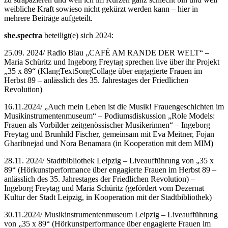
weibliche Kraft sowieso nicht gekürzt werden kann – hier in
mehrere Beiträge aufgeteilt.
she.spectra
beteiligt(e) sich 2024:
25.09. 2024/ Radio Blau „CAFÉ AM RANDE DER WELT“
–
Maria Schüritz und Ingeborg Freytag sprechen live über ihr Projekt
„35 x 89“ (KlangTextSongCollage über engagierte Frauen im
Herbst 89 – anlässlich des 35. Jahrestages der Friedlichen
Revolution)
16.11.2024/ „Auch mein Leben ist die Musik! Frauengeschichten im
Musikinstrumentenmuseum“ – Podiumsdiskussion „Role Models:
Frauen als Vorbilder zeitgenössischer Musikerinnen“ – Ingeborg
Freytag und Brunhild Fischer, gemeinsam mit Eva Meitner, Fojan
Gharibnejad und Nora Benamara (in Kooperation mit dem MIM)
28.11. 2024/ Stadtbibliothek Leipzig – Liveaufführung von „35 x
89“ (Hörkunstperformance über engagierte Frauen im Herbst 89 –
anlässlich des 35. Jahrestages der Friedlichen Revolution) –
Ingeborg Freytag und Maria Schüritz (gefördert vom Dezernat
Kultur der Stadt Leipzig, in Kooperation mit der Stadtbibliothek)
30.11.2024/ Musikinstrumentenmuseum Leipzig – Liveaufführung
von „35 x 89“ (Hörkunstperformance über engagierte Frauen im