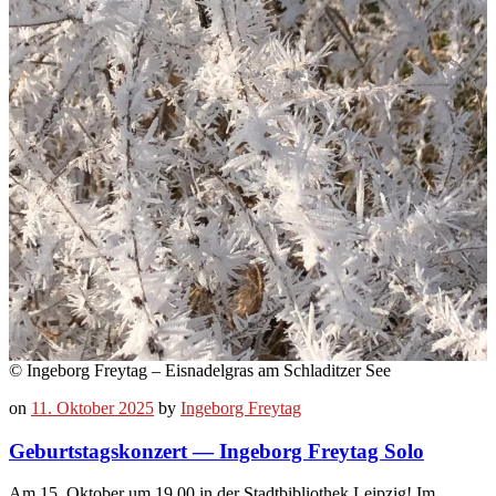
© Ingeborg Freytag – Eisnadelgras am Schladitzer See
on
11. Oktober 2025
by
Ingeborg Freytag
Geburtstagskonzert — Ingeborg Freytag Solo
Am 15. Oktober um 19.00 in der Stadtbibliothek Leipzig! Im