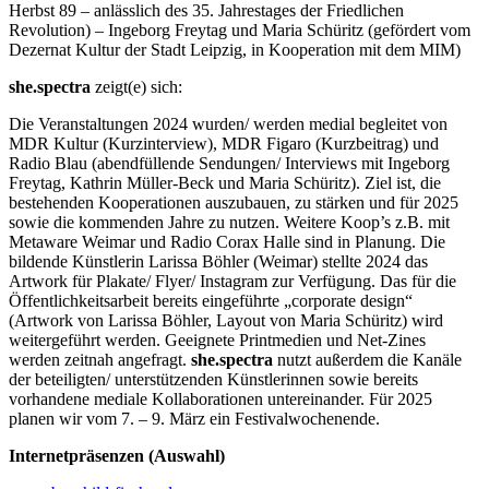
Herbst 89 – anlässlich des 35. Jahrestages der Friedlichen
Revolution) – Ingeborg Freytag und Maria Schüritz (gefördert vom
Dezernat Kultur der Stadt Leipzig, in Kooperation mit dem MIM)
she.spectra
zeigt(e) sich:
Die Veranstaltungen 2024 wurden/ werden medial begleitet von
MDR Kultur (Kurzinterview), MDR Figaro (Kurzbeitrag) und
Radio Blau (abendfüllende Sendungen/ Interviews mit Ingeborg
Freytag, Kathrin Müller-Beck und Maria Schüritz). Ziel ist, die
bestehenden Kooperationen auszubauen, zu stärken und für 2025
sowie die kommenden Jahre zu nutzen. Weitere Koop’s z.B. mit
Metaware Weimar und Radio Corax Halle sind in Planung. Die
bildende Künstlerin Larissa Böhler (Weimar) stellte 2024 das
Artwork für Plakate/ Flyer/ Instagram zur Verfügung. Das für die
Öffentlichkeitsarbeit bereits eingeführte „corporate design“
(Artwork von Larissa Böhler, Layout von Maria Schüritz) wird
weitergeführt werden. Geeignete Printmedien und Net-Zines
werden zeitnah angefragt.
she.spectra
nutzt außerdem die Kanäle
der beteiligten/ unterstützenden Künstlerinnen sowie bereits
vorhandene mediale Kollaborationen untereinander. Für 2025
planen wir vom 7. – 9. März ein Festivalwochenende.
Internetpräsenzen (Auswahl)