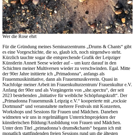
Wer die Rose ehrt
Für die Gründung meines Seminarzentrums „Drums & Chants“ gibt
es eine Vorgeschichte, die so, glaub ich, noch nirgendwo steht.
Kürzlich tauchte sogar die entsprechende Grafik der Leipziger
Künstlerin Annett Seese wieder auf – um kurz darauf in den
Schichten meiner Multiversen wieder zu verschwinden. Egal. Mitte
der 90er Jahre initiierte ich „Primadonna“, anfangs als
Frauenmusikinitiative, dann als Frauenmusikverein. Quasi in
Nachfolge meiner Arbeit im Frauenkulturzentrum/ Frauenkultur e.V.
Anfang der 90er und als Vorgängerin von „she.spectra“, der seit
2023 bestehenden „Initiative für weibliche Schöpfungskraft“. Der
„Primadonna Frauenmusik Leipzig e.V.“ kooperierte mit „rocksie
Dortmund“ und veranstaltete mehrere Festivals mit Konzerten,
Workshops und Sessions für Frauen und Mädchen. Daneben
widmeten wir uns in regelmäßigen Unterrichtsprojekten der
künstlerischen Bildung/Ausbildung von Frauen und Mädchen.
Unter dem Titel „primadonna’s drums&chants“ begann ich mit
monatlich stattfindenden freien Sessions rund um die ältesten