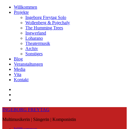
Skip
Willkommen
to
Projekte
content
Ingeborg Freytag Solo
Wollenberg & Pojechaly
The Humming Trees
Ingwerland
Loharano
Theatermusik
Archiv
Sonstiges
Blog
Veranstaltungen
Media
Vita
Kontakt
Instagram
YouTube
Soundcloud
INGEBORG FREYTAG
Multimusikerin | Sängerin | Komponistin