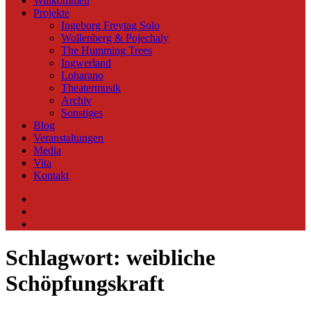
Willkommen
Projekte
Ingeborg Freytag Solo
Wollenberg & Pojechaly
The Humming Trees
Ingwerland
Loharano
Theatermusik
Archiv
Sonstiges
Blog
Veranstaltungen
Media
Vita
Kontakt
Instagram
YouTube
Soundcloud
Schlagwort:
weibliche
Schöpfungskraft