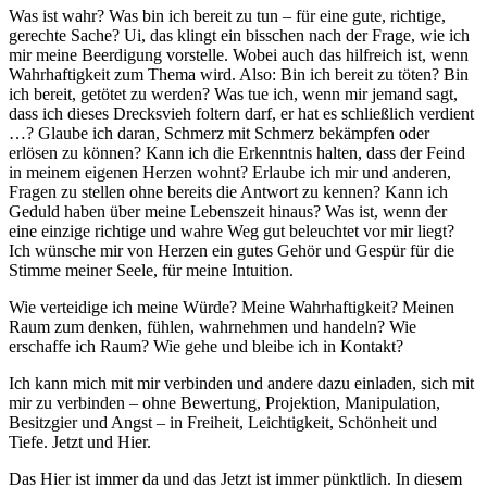
Was ist wahr? Was bin ich bereit zu tun – für eine gute, richtige,
gerechte Sache? Ui, das klingt ein bisschen nach der Frage, wie ich
mir meine Beerdigung vorstelle. Wobei auch das hilfreich ist, wenn
Wahrhaftigkeit zum Thema wird. Also: Bin ich bereit zu töten? Bin
ich bereit, getötet zu werden? Was tue ich, wenn mir jemand sagt,
dass ich dieses Drecksvieh foltern darf, er hat es schließlich verdient
…? Glaube ich daran, Schmerz mit Schmerz bekämpfen oder
erlösen zu können? Kann ich die Erkenntnis halten, dass der Feind
in meinem eigenen Herzen wohnt? Erlaube ich mir und anderen,
Fragen zu stellen ohne bereits die Antwort zu kennen? Kann ich
Geduld haben über meine Lebenszeit hinaus? Was ist, wenn der
eine einzige richtige und wahre Weg gut beleuchtet vor mir liegt?
Ich wünsche mir von Herzen ein gutes Gehör und Gespür für die
Stimme meiner Seele, für meine Intuition.
Wie verteidige ich meine Würde? Meine Wahrhaftigkeit? Meinen
Raum zum denken, fühlen, wahrnehmen und handeln? Wie
erschaffe ich Raum? Wie gehe und bleibe ich in Kontakt?
Ich kann mich mit mir verbinden und andere dazu einladen, sich mit
mir zu verbinden – ohne Bewertung, Projektion, Manipulation,
Besitzgier und Angst – in Freiheit, Leichtigkeit, Schönheit und
Tiefe. Jetzt und Hier.
Das Hier ist immer da und das Jetzt ist immer pünktlich. In diesem