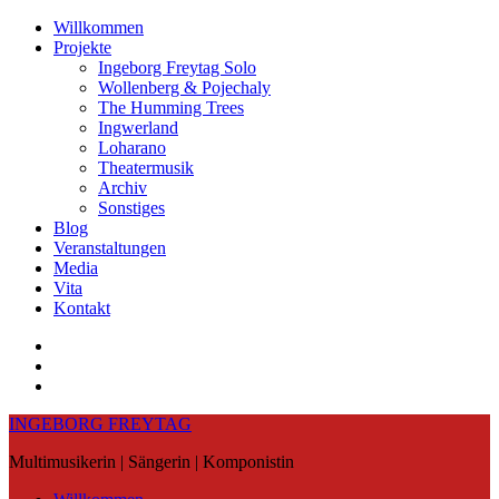
Skip
Willkommen
to
Projekte
content
Ingeborg Freytag Solo
Wollenberg & Pojechaly
The Humming Trees
Ingwerland
Loharano
Theatermusik
Archiv
Sonstiges
Blog
Veranstaltungen
Media
Vita
Kontakt
Instagram
YouTube
Soundcloud
INGEBORG FREYTAG
Multimusikerin | Sängerin | Komponistin