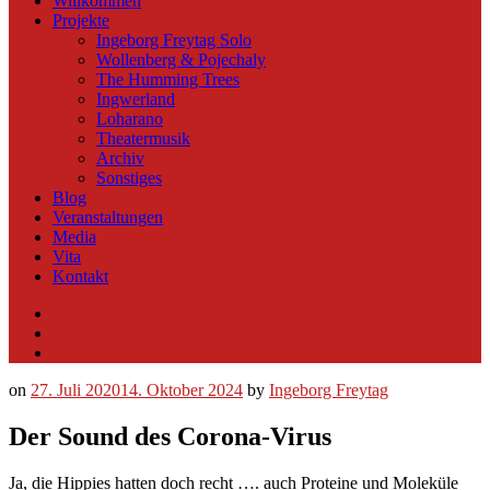
Willkommen
Projekte
Ingeborg Freytag Solo
Wollenberg & Pojechaly
The Humming Trees
Ingwerland
Loharano
Theatermusik
Archiv
Sonstiges
Blog
Veranstaltungen
Media
Vita
Kontakt
Instagram
YouTube
Soundcloud
on
27. Juli 2020
14. Oktober 2024
by
Ingeborg Freytag
Der Sound des Corona-Virus
Ja, die Hippies hatten doch recht …. auch Proteine und Moleküle