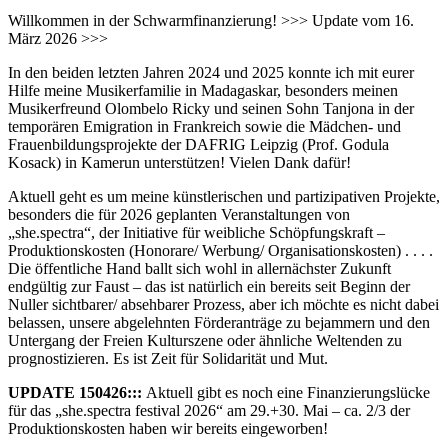
Willkommen in der Schwarmfinanzierung! >>> Update vom 16.
März 2026 >>>
In den beiden letzten Jahren 2024 und 2025 konnte ich mit eurer
Hilfe meine Musikerfamilie in Madagaskar, besonders meinen
Musikerfreund Olombelo Ricky und seinen Sohn Tanjona in der
temporären Emigration in Frankreich sowie die Mädchen- und
Frauenbildungsprojekte der DAFRIG Leipzig (Prof. Godula
Kosack) in Kamerun unterstützen! Vielen Dank dafür!
Aktuell geht es um meine künstlerischen und partizipativen Projekte,
besonders die für 2026 geplanten Veranstaltungen von
„she.spectra“, der Initiative für weibliche Schöpfungskraft –
Produktionskosten (Honorare/ Werbung/ Organisationskosten) . . . .
Die öffentliche Hand ballt sich wohl in allernächster Zukunft
endgültig zur Faust – das ist natürlich ein bereits seit Beginn der
Nuller sichtbarer/ absehbarer Prozess, aber ich möchte es nicht dabei
belassen, unsere abgelehnten Förderanträge zu bejammern und den
Untergang der Freien Kulturszene oder ähnliche Weltenden zu
prognostizieren. Es ist Zeit für Solidarität und Mut.
UPDATE 150426:::
Aktuell gibt es noch eine Finanzierungslücke
für das „she.spectra festival 2026“ am 29.+30. Mai – ca. 2/3 der
Produktionskosten haben wir bereits eingeworben!