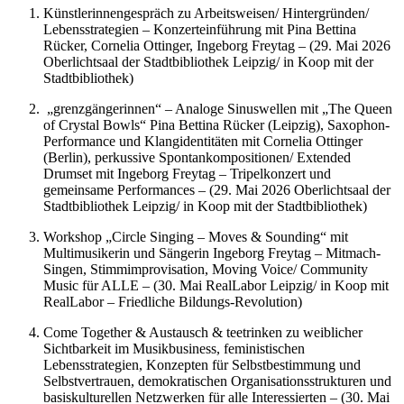
Künstlerinnengespräch zu Arbeitsweisen/ Hintergründen/
Lebensstrategien – Konzerteinführung mit Pina Bettina
Rücker, Cornelia Ottinger, Ingeborg Freytag – (29. Mai 2026
Oberlichtsaal der Stadtbibliothek Leipzig/ in Koop mit der
Stadtbibliothek)
„grenzgängerinnen“ – Analoge Sinuswellen mit „The Queen
of Crystal Bowls“ Pina Bettina Rücker (Leipzig), Saxophon-
Performance und Klangidentitäten mit Cornelia Ottinger
(Berlin), perkussive Spontankompositionen/ Extended
Drumset mit Ingeborg Freytag – Tripelkonzert und
gemeinsame Performances – (29. Mai 2026 Oberlichtsaal der
Stadtbibliothek Leipzig/ in Koop mit der Stadtbibliothek)
Workshop „Circle Singing – Moves & Sounding“ mit
Multimusikerin und Sängerin Ingeborg Freytag – Mitmach-
Singen, Stimmimprovisation, Moving Voice/ Community
Music für ALLE – (30. Mai RealLabor Leipzig/ in Koop mit
RealLabor – Friedliche Bildungs-Revolution)
Come Together & Austausch & teetrinken zu weiblicher
Sichtbarkeit im Musikbusiness, feministischen
Lebensstrategien, Konzepten für Selbstbestimmung und
Selbstvertrauen, demokratischen Organisationsstrukturen und
basiskulturellen Netzwerken für alle Interessierten – (30. Mai