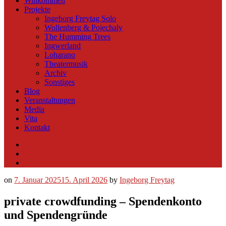
Willkommen
Projekte
Ingeborg Freytag Solo
Wollenberg & Pojechaly
The Humming Trees
Ingwerland
Loharano
Theatermusik
Archiv
Sonstiges
Blog
Veranstaltungen
Media
Vita
Kontakt
Instagram
YouTube
Soundcloud
on
7. Januar 2025
15. April 2026
by
Ingeborg Freytag
private crowdfunding – Spendenkonto
und Spendengründe