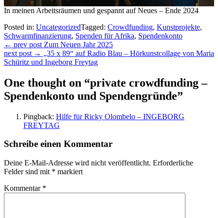
In meinen Arbeitsräumen und gespannt auf Neues – Ende 2024
Posted in:
Uncategorized
Tagged:
Crowdfunding
,
Kunstprojekte
,
Schwarmfinanzierung
,
Spenden für Afrika
,
Spendenkonto
Beitragsnavigation
← prev post
Zum Neuen Jahr 2025
next post →
„35 x 89“ auf Radio Blau – Hörkunstcollage von Maria
Schüritz und Ingeborg Freytag
One thought on “
private crowdfunding –
Spendenkonto und Spendengründe
”
Pingback:
Hilfe für Ricky Olombelo – INGEBORG
FREYTAG
Schreibe einen Kommentar
Deine E-Mail-Adresse wird nicht veröffentlicht.
Erforderliche
Felder sind mit
*
markiert
Kommentar
*