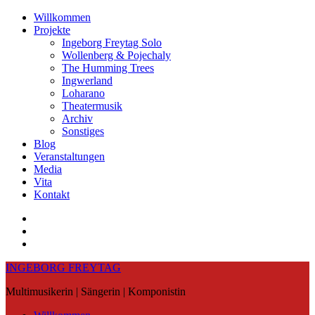
Skip
Willkommen
to
Projekte
content
Ingeborg Freytag Solo
Wollenberg & Pojechaly
The Humming Trees
Ingwerland
Loharano
Theatermusik
Archiv
Sonstiges
Blog
Veranstaltungen
Media
Vita
Kontakt
Instagram
YouTube
Soundcloud
INGEBORG FREYTAG
Multimusikerin | Sängerin | Komponistin