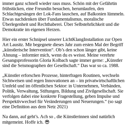
immer ganz schnell wieder raus muss. Schön mit der Gefährtin
frühstücken, eine Freundin besuchen, herumlaufen, den
Schlachtgesängen der Lok-Fans lauschen, auf Balkonien lümmeln.
Etwas nachdenken über Fundamentalismus, moralische
Überlegenheit und Rechthaberei. Über Selbstehrlichkeit und die
Demokratie im eigenen Herzen.
Hier ein erster Schnipsel unserer LichtKlangInstallation zur Open
Art Lausitz. Mir begegnete dieses Jahr zum ersten Mal der Begriff
„künstlerische Intervention“. Ob’s den schon länger gibt, keine
Ahnung – informier mich, wenn du es weisst. Meine verehrte
Gesangsprofessorin Gloria Kolbach sagte immer gerne: „Künstler
sind die Seismographen der Gesellschaft.“ Das war so ca. 1988.
„Künstler erforschen Prozesse, hinterfragen Routinen, wechseln
Sichtweisen und regen Innovationen an – im privatwirtschaftlichen
Umfeld und im öffentlichen Sektor: in Unternehmen, Verbänden,
Politik, Verwaltung, Stiftungen, Bildung und Zivilgesellschaft. Sie
verfolgen dabei eine konkrete Fragestellung, geben Impulse und
Perspektivwechsel für Veränderungen und Neuerungen.“ (so sagt
eine Definition aus dem Netz 2021)
Na dann, auf geht’s. Ach so , die Künstlerinnen sind natürlich
mitgemeint. Hoffe ich. 😎