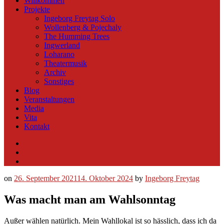
Willkommen
Projekte
Ingeborg Freytag Solo
Wollenberg & Pojechaly
The Humming Trees
Ingwerland
Loharano
Theatermusik
Archiv
Sonstiges
Blog
Veranstaltungen
Media
Vita
Kontakt
Instagram
YouTube
Soundcloud
on
26. September 2021
14. Oktober 2024
by
Ingeborg Freytag
Was macht man am Wahlsonntag
Außer wählen natürlich. Mein Wahllokal ist so hässlich, dass ich da