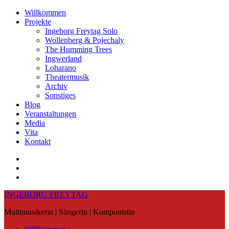
Skip
Willkommen
to
Projekte
content
Ingeborg Freytag Solo
Wollenberg & Pojechaly
The Humming Trees
Ingwerland
Loharano
Theatermusik
Archiv
Sonstiges
Blog
Veranstaltungen
Media
Vita
Kontakt
Instagram
YouTube
Soundcloud
INGEBORG FREYTAG
Multimusikerin | Sängerin | Komponistin