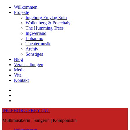
Skip
Willkommen
to
Projekte
content
Ingeborg Freytag Solo
Wollenberg & Pojechaly
The Humming Trees
Ingwerland
Loharano
Theatermusik
Archiv
Sonstiges
Blog
Veranstaltungen
Media
Vita
Kontakt
Instagram
YouTube
Soundcloud
INGEBORG FREYTAG
Multimusikerin | Sängerin | Komponistin