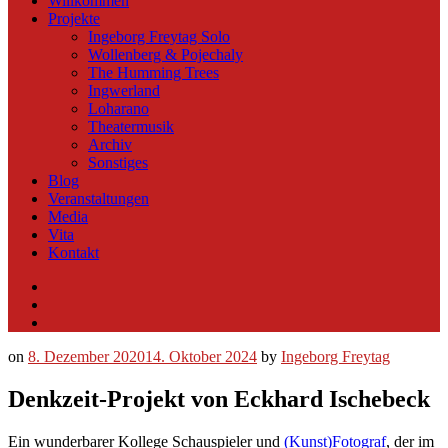
Willkommen
Projekte
Ingeborg Freytag Solo
Wollenberg & Pojechaly
The Humming Trees
Ingwerland
Loharano
Theatermusik
Archiv
Sonstiges
Blog
Veranstaltungen
Media
Vita
Kontakt
Instagram
YouTube
Soundcloud
on
8. Dezember 2020
14. Oktober 2024
by
Ingeborg Freytag
Denkzeit-Projekt von Eckhard Ischebeck
Ein wunderbarer Kollege Schauspieler und
(Kunst)Fotograf
, der im