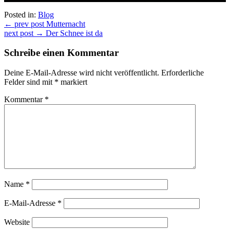
Posted in:
Blog
Beitragsnavigation
← prev post
Mutternacht
next post →
Der Schnee ist da
Schreibe einen Kommentar
Deine E-Mail-Adresse wird nicht veröffentlicht.
Erforderliche
Felder sind mit
*
markiert
Kommentar
*
Name
*
E-Mail-Adresse
*
Website