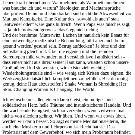
Lebenskraft übernehmen. Wahrnehmen, als Wahrheit annehmen:
was brauche ich und warum? Ideologien und Machtansprüche
überprüfen. Demut und Dankbarkeit sind nicht die Abwesenheit von
Mut und Kampfgeist. Eine Kultur des „sowohl als auch“ statt
„entweder oder“ wäre ganz hilfreich. Wenn Papa was falsches sagt,
ist ja nicht notwendigerweise das Gegenteil richtig.
Und der berühmte Mutterwitz. Lachen ist natürlich kein Ersatz für
eine notwendige medizinische Behandlung, hilft aber auch beim
gesund werden/ gesund sein. Betrug aufdecken? Ja bitte und den
Selbstbetrug gleich mit. Über die eigenen und die fremden
Stereotypen mild verwundert und verständnisvoll amüsiert sein –
dass eine/r nicht aus ihrer/ seiner Haut kann, wussten schon unsere
Großmütter. Und sie wussten, wie existenziell wichtig
Wiederholungsrituale sind – wie wenig sich Krisen dazu eignen, die
Werkzeugkiste tatsächlich komplett neu zu befüllen. Bist du mutig
genug, deine Haut abzustreifen? Snake Woman Is Shredding Her
Skin. Changing Woman Is Changing The World.
Ich wünsche uns allen einen klaren Geist, ein mutiges und
solidarisches Herz, helle Träume und instinktsicheres Handeln. Und
die wachsende Fähigkeit, sich zu verzeihen, wenn zeitweise mal
nichts von alledem gelingt. Wir üben. Und wenn wir etwas üben,
werden wir darin besser. So sagt es meine Meditationsleiterin, die
auch eine Musikerin und Lehrperson ist. Recht hat sie. Das
Proletariat auf dem Gewerbehof, wo sich mein Proberaum befindet,