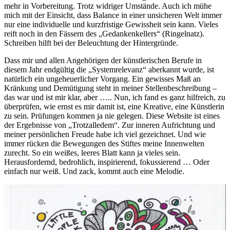
mehr in Vorbereitung. Trotz widriger Umstände. Auch ich mühe
mich mit der Einsicht, dass Balance in einer unsicheren Welt immer
nur eine individuelle und kurzfristige Gewissheit sein kann. Vieles
reift noch in den Fässern des „Gedankenkellers“ (Ringelnatz).
Schreiben hilft bei der Beleuchtung der Hintergründe.
Dass mir und allen Angehörigen der künstlerischen Berufe in
diesem Jahr endgültig die „Systemrelevanz“ aberkannt wurde, ist
natürlich ein ungeheuerlicher Vorgang. Ein gewisses Maß an
Kränkung und Demütigung steht in meiner Stellenbeschreibung –
das war und ist mir klar, aber ….. Nun, ich fand es ganz hilfreich, zu
überprüfen, wie ernst es mir damit ist, eine Kreative, eine Künstlerin
zu sein. Prüfungen kommen ja nie gelegen. Diese Website ist eines
der Ergebnisse von „Trotzalledem“. Zur inneren Aufrichtung und
meiner persönlichen Freude habe ich viel gezeichnet. Und wie
immer rücken die Bewegungen des Stiftes meine Innenwelten
zurecht. So ein weißes, leeres Blatt kann ja vieles sein.
Herausfordernd, bedrohlich, inspirierend, fokussierend … Oder
einfach nur weiß. Und zack, kommt auch eine Melodie.