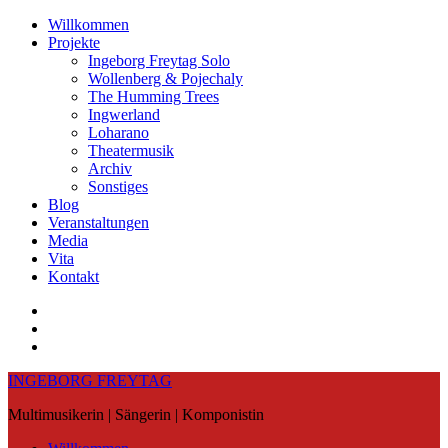
Skip
Willkommen
to
Projekte
content
Ingeborg Freytag Solo
Wollenberg & Pojechaly
The Humming Trees
Ingwerland
Loharano
Theatermusik
Archiv
Sonstiges
Blog
Veranstaltungen
Media
Vita
Kontakt
Instagram
YouTube
Soundcloud
INGEBORG FREYTAG
Multimusikerin | Sängerin | Komponistin