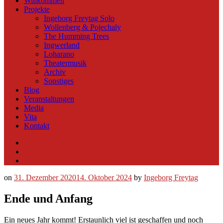
Willkommen
Projekte
Ingeborg Freytag Solo
Wollenberg & Pojechaly
The Humming Trees
Ingwerland
Loharano
Theatermusik
Archiv
Sonstiges
Blog
Veranstaltungen
Media
Vita
Kontakt
Instagram
YouTube
Soundcloud
on
31. Dezember 2020
14. Oktober 2024
by
Ingeborg Freytag
Ende und Anfang
Ein neues Jahr kommt! Erstaunlich viel ist geschaffen und noch