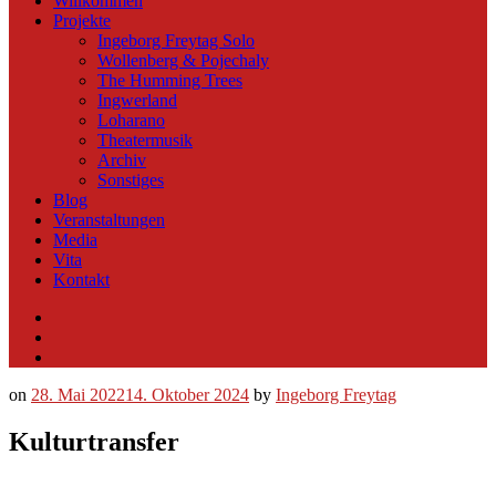
Willkommen
Projekte
Ingeborg Freytag Solo
Wollenberg & Pojechaly
The Humming Trees
Ingwerland
Loharano
Theatermusik
Archiv
Sonstiges
Blog
Veranstaltungen
Media
Vita
Kontakt
Instagram
YouTube
Soundcloud
on
28. Mai 2022
14. Oktober 2024
by
Ingeborg Freytag
Kulturtransfer