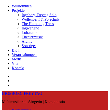
Skip
Willkommen
to
Projekte
content
Ingeborg Freytag Solo
Wollenberg & Pojechaly
The Humming Trees
Ingwerland
Loharano
Theatermusik
Archiv
Sonstiges
Blog
Veranstaltungen
Media
Vita
Kontakt
Instagram
YouTube
Soundcloud
INGEBORG FREYTAG
Multimusikerin | Sängerin | Komponistin