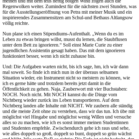
meinen und mit dem teils heftig böigen Wind zogen auch die
Regenwolken weiter. Zumindest für die nächsten zwei Stunden, was
für die Ausstellungseröffnung von Petra mit meiner Musik und ein
inspirierendes Zusammensitzen am Schul-und Bethaus Altlangsow
völlig reichte.
Nun plane ich einen Stipendiums-Aufenthalt. „Wenn du es im
Leben zu etwas bringen willst, musst du lernen, die Staubflusen
unter dem Bett zu ignorieren.“ Soll einst Marie Curie zu einer
jugendlichen Assistentin gesagt haben. Das mit dem ignorieren
funktioniert besser, wenn ich nicht zuhause bin.
Und: Die Aufgaben warten nicht, bis ich sage, hm, ich wär dann
mal soweit. So finde ich mich nun in der überaus seltsamen
Situation wieder, ein Instrument nicht so meistern zu können, wie
ich es gerne hätte und trotzdem bereits jetzt damit in die
Öffentlichkeit zu gehen. Naja, Zauberwort mit vier Buchstaben:
NOCH. Noch nicht. Mit NOCH kannst du die Dinge vom
Nichtberg wieder zurück ins Leben transportieren. Auf dem
Nichtberg landen alle Inhalte mit NICHT. Wir zaubern alle ständig
und die meiste Zeit ohne zu verstehen, dass wir das tun. Ich übe mit
möglichst viel Hingabe und möglichst wenig Willen und versuche
alles so zu machen, wie ich es sonst immer meinen Studentinnen
und Studenten empfehle. Zwischendurch gehe ich raus und sehe,
wie alles doppelt so groß, doppelt so bunt, doppelt so grün wächst