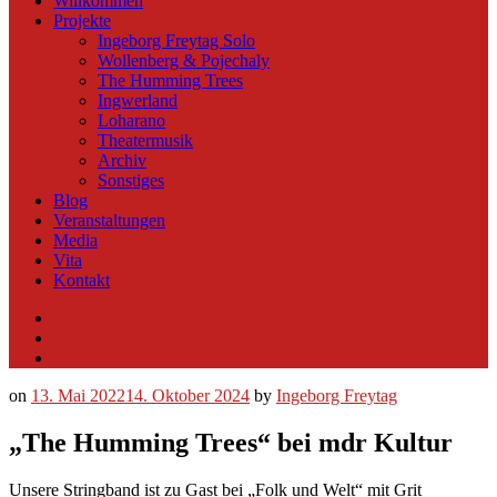
Willkommen
Projekte
Ingeborg Freytag Solo
Wollenberg & Pojechaly
The Humming Trees
Ingwerland
Loharano
Theatermusik
Archiv
Sonstiges
Blog
Veranstaltungen
Media
Vita
Kontakt
Instagram
YouTube
Soundcloud
on
13. Mai 2022
14. Oktober 2024
by
Ingeborg Freytag
„The Humming Trees“ bei mdr Kultur
Unsere Stringband ist zu Gast bei „Folk und Welt“ mit Grit