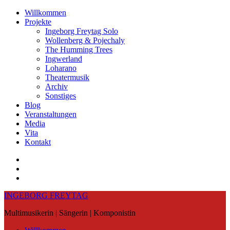
Skip
Willkommen
to
Projekte
content
Ingeborg Freytag Solo
Wollenberg & Pojechaly
The Humming Trees
Ingwerland
Loharano
Theatermusik
Archiv
Sonstiges
Blog
Veranstaltungen
Media
Vita
Kontakt
Instagram
YouTube
Soundcloud
INGEBORG FREYTAG
Multimusikerin | Sängerin | Komponistin