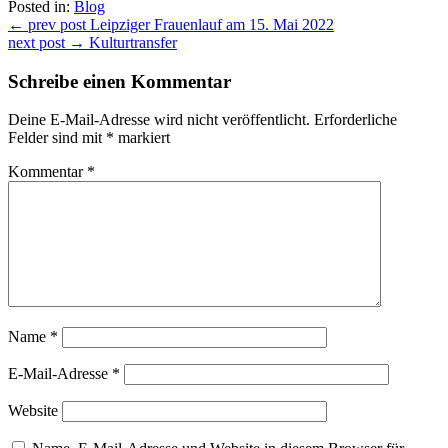
Posted in:
Blog
Beitragsnavigation
← prev post
Leipziger Frauenlauf am 15. Mai 2022
next post →
Kulturtransfer
Schreibe einen Kommentar
Deine E-Mail-Adresse wird nicht veröffentlicht.
Erforderliche
Felder sind mit
*
markiert
Kommentar
*
Name
*
E-Mail-Adresse
*
Website