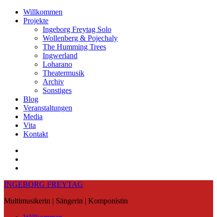
Skip
Willkommen
to
Projekte
content
Ingeborg Freytag Solo
Wollenberg & Pojechaly
The Humming Trees
Ingwerland
Loharano
Theatermusik
Archiv
Sonstiges
Blog
Veranstaltungen
Media
Vita
Kontakt
Instagram
YouTube
Soundcloud
INGEBORG FREYTAG
Multimusikerin | Sängerin | Komponistin