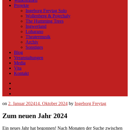
Willkommen
Projekte
Ingeborg Freytag Solo
Wollenberg & Pojechaly
The Humming Trees
Ingwerland
Loharano
Theatermusik
Archiv
Sonstiges
Blog
Veranstaltungen
Media
Vita
Kontakt
Instagram
YouTube
Soundcloud
on
2. Januar 2024
14. Oktober 2024
by
Ingeborg Freytag
Zum neuen Jahr 2024
Ein neues Jahr hat begonnen! Nach Monaten der Suche zwischen