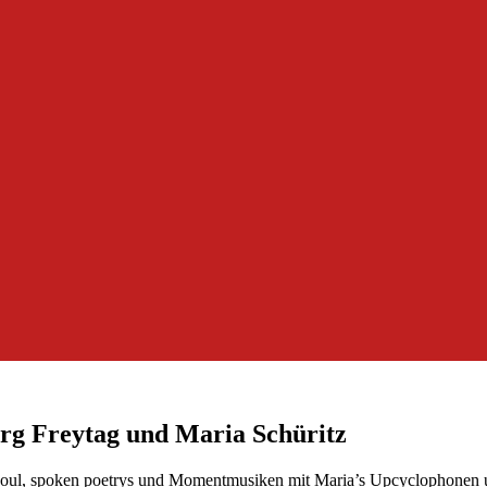
rg Freytag und Maria Schüritz
rsoul, spoken poetrys und Momentmusiken mit Maria’s Upcyclophonen u