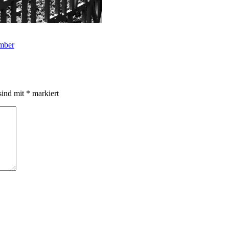
ember
sind mit
*
markiert