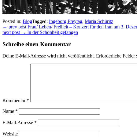
Posted in:
Blog
Tagged:
Ingeborg Freytag
,
Maria Schüritz
Beitragsnavigation
← prev post
Frau/ Leben/ Freiheit – Konzert für den Iran am 3. Dez
next post →
In der Schönheit gefangen
Schreibe einen Kommentar
Deine E-Mail-Adresse wird nicht veröffentlicht.
Erforderliche Felder 
Kommentar
*
Name
*
E-Mail-Adresse
*
Website