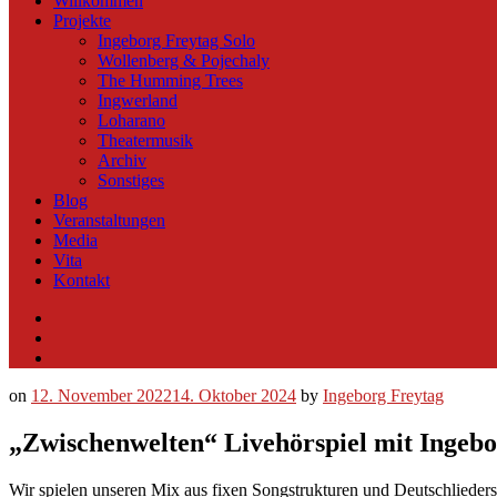
Willkommen
Projekte
Ingeborg Freytag Solo
Wollenberg & Pojechaly
The Humming Trees
Ingwerland
Loharano
Theatermusik
Archiv
Sonstiges
Blog
Veranstaltungen
Media
Vita
Kontakt
Instagram
YouTube
Soundcloud
on
12. November 2022
14. Oktober 2024
by
Ingeborg Freytag
„Zwischenwelten“ Livehörspiel mit Ingebo
Wir spielen unseren Mix aus fixen Songstrukturen und Deutschliede